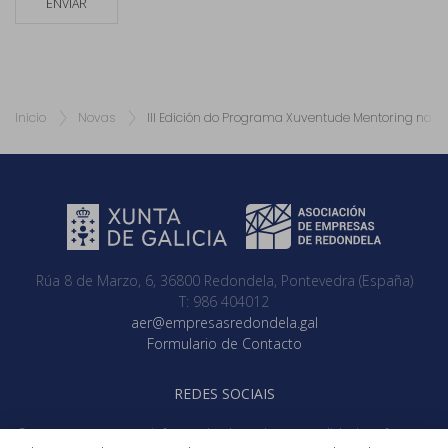
ENVIAR
Inicio
Novas
III Edición do Programa Xuventude Mentoring na 
Rúa 8 de Marzo, 6, 36800 Redondela, Pontevedra (España)
T: 986 404012
aer@empresasredondela.gal
Formulario de Contacto
REDES SOCIAIS
Se queres manterte informado de toda a actualidade referente