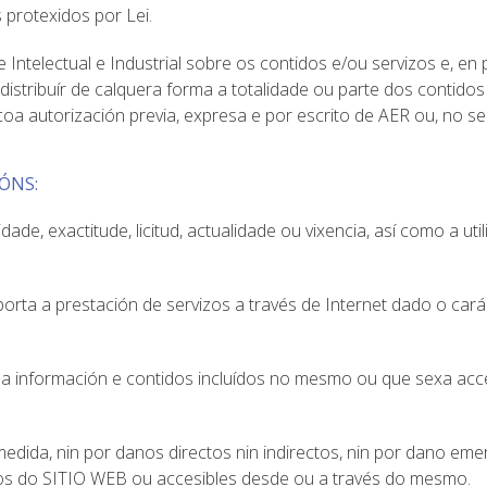
s protexidos por Lei.
telectual e Industrial sobre os contidos e/ou servizos e, en pa
istribuír de calquera forma a totalidade ou parte dos contidos
oa autorización previa, expresa e por escrito de AER ou, no se
ÓNS:
idade, exactitude, licitud, actualidade ou vixencia, así como a u
a a prestación de servizos a través de Internet dado o caráct
a información e contidos incluídos no mesmo ou que sexa acce
ida, nin por danos directos nin indirectos, nin por dano emer
dos do SITIO WEB ou accesibles desde ou a través do mesmo.