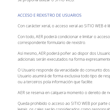
ACCESO E REXISTRO DE USUARIOS
Con carácter xeral, o acceso xeral ao SITIO WEB é lib
Con todo, AER poderá condicionar e limitar o acces
correspondente formulario de rexistro.
Así mesmo, AER poderá poñer ao dispor dos Usuarios 
adicionais serán executados na forma expresamente i
O Usuario responde da veracidade do conxunto dos d
Usuario asumirá de forma exclusiva todo tipo de re
ou a terceiros pola información que facilite.
AER se reserva en calquera momento o dereito de ne
Queda prohibido o acceso ao SITIO WEB por parte de
legais, os cales serán considerados como responsab