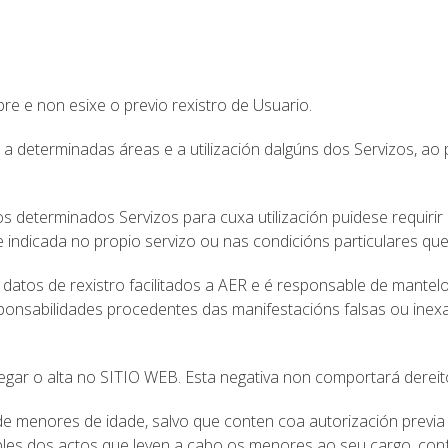
re e non esixe o previo rexistro de Usuario.
o a determinadas áreas e a utilización dalgúns dos Servizos, 
determinados Servizos para cuxa utilización puidese requirir 
ndicada no propio servizo ou nas condicións particulares que
atos de rexistro facilitados a AER e é responsable de mantel
sponsabilidades procedentes das manifestacións falsas ou inex
gar o alta no SITIO WEB. Esta negativa non comportará dereit
 menores de idade, salvo que conten coa autorización previa 
les dos actos que leven a cabo os menores ao seu cargo, conf