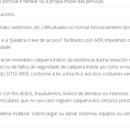
e persoal e familiar ou á propia imaxe das persoas;
cacións;
ato, extensión, etc.) dificultades no normal funcionamento dos
e a “palabra crave de acceso” facilitados por AER, impedindo
idade.
ácter inmediato calquera indicio da existencia dunha violació
ou de fallos de seguridade de calquera índole así como a real
s do SITIO WEB, conforme á lei, a boa fe e aos bos costumes
 con fins ilícitos, fraudulentos, lesivos de dereitos ou interes
rticulares que no seu caso regulen calquera dos servizos pre
uidese inutilizar, sobrecargar ou danar sistemas, equipos ou s