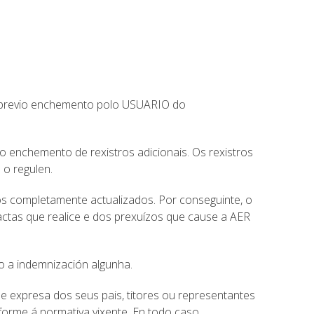
ao previo enchemento polo USUARIO do
o enchemento de rexistros adicionais. Os rexistros
 o regulen.
os completamente actualizados. Por conseguinte, o
actas que realice e dos prexuízos que cause a AER
o a indemnización algunha.
e expresa dos seus pais, titores ou representantes
orme á normativa vixente. En todo caso,