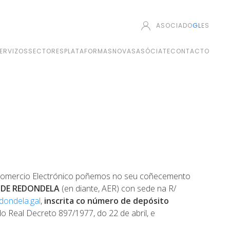
ASOCIADO
GL
ES
ERVIZOS
SECTORES
PLATAFORMAS
NOVAS
ASÓCIATE
CONTACTO
de Comercio Electrónico poñemos no seu coñecemento
 DE REDONDELA
(en diante, AER) con sede na R/
ondela.gal
,
inscrita co número de depósito
do Real Decreto 897/1977, do 22 de abril, e