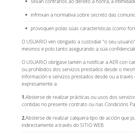
sexan contrarios ao dereito á honra, á intimidad
infrinxan a normativa sobre secreto das comuni
provoquen polas súas características (como form
O USUARIO vén obrigado a custodiar “o seu usuario” 
mesmos e polo tanto asegurando a súa confidencial
O USUARIO obrígase tamén a notificar a AER con car
ou prohibidos dos servizos prestados desde o mesmo 
información e servizos prestados desde ou a travé
expresamente a:
1.
Absterse de realizar prácticas ou usos dos servizos
contidas no presente contrato ou nas Condicións Pa
2.
Absterse de realizar calquera tipo de acción que p
indirectamente a través do SITIO WEB.