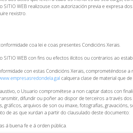
SITIO WEB realizouse con autorización previa e expresa dos se
ire rexistro.
onformidade coa lei e coas presentes Condicións Xerais.
o SITIO WEB con fins ou efectos ilícitos ou contrarios ao estab
conformidade con estas Condicións Xerais, comprometéndose a no
www.empresasredondela.gal
calquera clase de material que de 
haustivo, o Usuario comprométese a non captar datos con finalid
ansmitir, difundir ou poñer ao dispor de terceiros a través do
 gráficos, arquivos de son ou imaxe, fotografías, gravacións, s
nto de as que xurdan a partir do clausulado deste documento:
rias á buena fe e á orden pública.