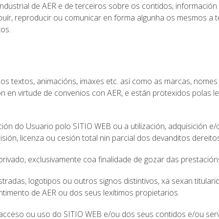
industrial de AER e de terceiros sobre os contidos, información
ibuír, reproducir ou comunicar en forma algunha os mesmos a t
tos.
os textos, animacións, imaxes etc. así como as marcas, nomes 
n en virtude de convenios con AER, e están protexidos polas le
ón do Usuario polo SITIO WEB ou a utilización, adquisición e/
ión, licenza ou cesión total nin parcial dos devanditos dereito
ivado, exclusivamente coa finalidade de gozar das prestación
radas, logotipos ou outros signos distintivos, xa sexan titular
ntimento de AER ou dos seus lexítimos propietarios.
acceso ou uso do SITIO WEB e/ou dos seus contidos e/ou servi