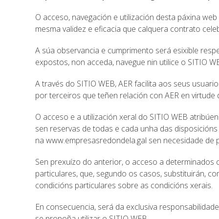
O acceso, navegación e utilización desta páxina we
mesma validez e eficacia que calquera contrato cele
A súa observancia e cumprimento será esixible resp
expostos, non acceda, navegue nin utilice o SITIO W
A través do SITIO WEB, AER facilita aos seus usuarios
por terceiros que teñen relación con AER en virtude 
O acceso e a utilización xeral do SITIO WEB atribúe
sen reservas de todas e cada unha das disposicións
na www.empresasredondela.gal sen necesidade de pr
Sen prexuízo do anterior, o acceso a determinados 
particulares, que, segundo os casos, substituirán, 
condicións particulares sobre as condicións xerais.
En consecuencia, será da exclusiva responsabilidad
se propoña utilizar o SITIO WEB.