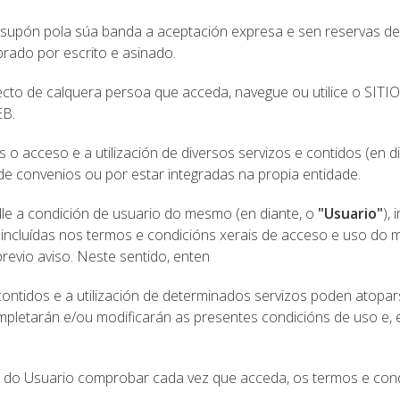
b supón pola súa banda a aceptación expresa e sen reservas de
brado por escrito e asinado.
ecto de calquera persoa que acceda, navegue ou utilice o SIT
EB.
 o acceso e a utilización de diversos servizos e contidos (en d
de convenios ou por estar integradas na propia entidade.
nlle a condición de usuario do mesmo (en diante, o
"Usuario"
),
 incluídas nos termos e condicións xerais de acceso e uso d
evio aviso. Neste sentido, enten
contidos e a utilización de determinados servizos poden atop
completarán e/ou modificarán as presentes condicións de uso e,
e do Usuario comprobar cada vez que acceda, os termos e con