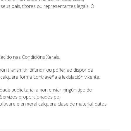
us pais, titores ou representantes legais. O
lecido nas Condicións Xerais.
n transmitir, difundir ou poñer ao dispor de
calquera forma contraveña a lexislación vixente.
ade publicitaria, a non enviar ningún tipo de
s Servizos proporcionados por
oftware e en xeral calquera clase de material, datos