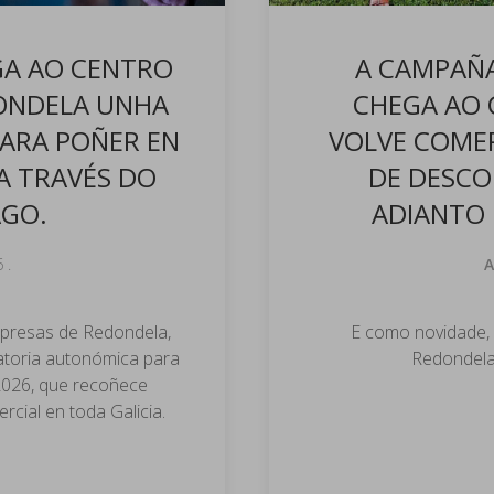
GA AO CENTRO
A CAMPAÑA
ONDELA UNHA
CHEGA AO 
ARA POÑER EN
VOLVE COMER
A TRAVÉS DO
DE DESCO
AGO.
ADIANTO 
6
.
A
Empresas de Redondela,
E como novidade, 
atoria autonómica para
Redondela 
2026, que recoñece
cial en toda Galicia.