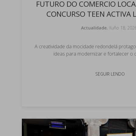
FUTURO DO COMERCIO LOCAL
CONCURSO TEEN ACTIVA 
Actualidade.
Xuño 18, 202
A creatividade da mocidade redondelá protagon
ideas para modernizar e fortalecer o 
SEGUIR LENDO