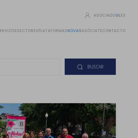
ASOCIADO
GL
ES
ERVIZOS
SECTORES
PLATAFORMAS
NOVAS
ASÓCIATE
CONTACTO
BUSCAR