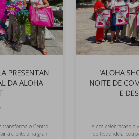
LA PRESENTAN
'ALOHA SH
AL DA ALOHA
NOITE DE COM
T
E DE
6
.
s transforma o Centro
A cita celebrarase o 
ir á clientela na gran
de Redondela, coa p