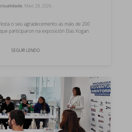
ctualidade.
Maio 28, 2026
.
festa o seu agradecemento as máis de 200
 que participaron na exposición Elas Xogan.
SEGUIR LENDO