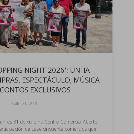
OPPING NIGHT 2026': UNHA
PRAS, ESPECTÁCULO, MÚSICA
SCONTOS EXCLUSIVOS
Xullo 21, 2026
.
venres 31 de xullo no Centro Comercial Aberto
articipación de case cincuenta comercios que