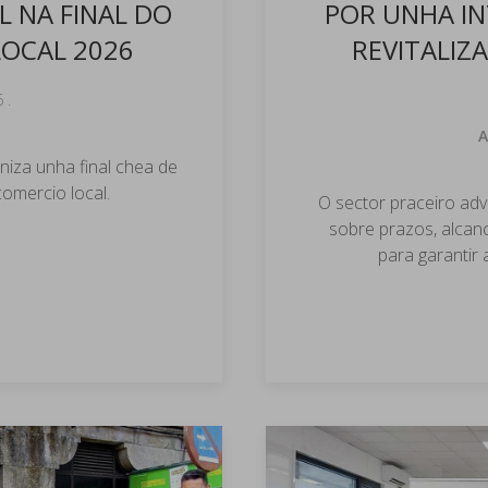
 NA FINAL DO
POR UNHA IN
LOCAL 2026
REVITALIZ
6
.
A
iza unha final chea de
comercio local.
O sector praceiro adv
sobre prazos, alcan
para garantir 