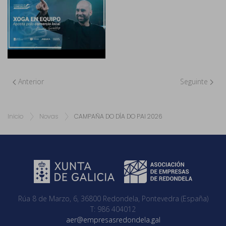
Anterior
Seguinte
Inicio
Novas
CAMPAÑA DO DÍA DO PAI 2026
Rúa 8 de Marzo, 6, 36800 Redondela, Pontevedra (España)
T: 986 404012
aer@empresasredondela.gal