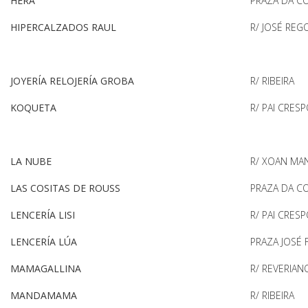
HERA
PRAZA DA C
HIPERCALZADOS RAUL
R/ JOSÉ REG
JOYERÍA RELOJERÍA GROBA
R/ RIBEIRA
KOQUETA
R/ PAI CRES
LA NUBE
R/ XOAN MAN
LAS COSITAS DE ROUSS
PRAZA DA C
LENCERÍA LISI
R/ PAI CRES
LENCERÍA LÚA
PRAZA JOSÉ 
MAMAGALLINA
R/ REVERIA
MANDAMAMA
R/ RIBEIRA