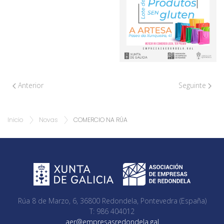
Anterior
Seguinte
Inicio
Novas
COMERCIO NA RÚA
Rúa 8 de Marzo, 6, 36800 Redondela, Pontevedra (España)
T: 986 404012
aer@empresasredondela.gal