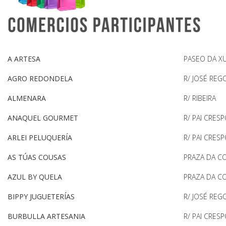
A ARTESA
PASEO DA X
AGRO REDONDELA
R/ JOSÉ REG
ALMENARA
R/ RIBEIRA
ANAQUEL GOURMET
R/ PAI CRES
ARLEI PELUQUERÍA
R/ PAI CRES
AS TÚAS COUSAS
PRAZA DA C
AZUL BY QUELA
PRAZA DA C
BIPPY JUGUETERÍAS
R/ JOSÉ REG
BURBULLA ARTESANIA
R/ PAI CRES