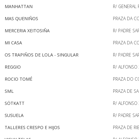
MANHATTAN
R/ GENERAL 
MAS QUENIÑOS
PRAZA DA C
MERCERIA XEITOSIÑA
R/ PADRE S
MI CASA
PRAZA DA C
OS TRAPIÑOS DE LOLA - SINGULAR
R/ PADRE S
REGGIO
R/ ALFONSO X
ROCIO TOMÉ
PRAZA DO C
SML
PRAZA DE S
SÖTKATT
R/ ALFONSO X
SUSUELA
R/ PADRE S
TALLERES CRESPO E HIJOS
PRAZA DE RI