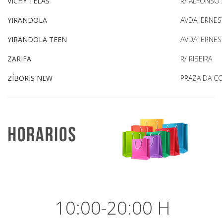
VICHY TELAS
R/ ALFONSO X
YIRANDOLA
AVDA. ERNES
YIRANDOLA TEEN
AVDA. ERNES
ZARIFA
R/ RIBEIRA
ZÍBORIS NEW
PRAZA DA C
10:00-20:00 H