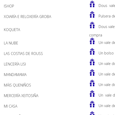
Dous vale
ISHOP
Pulsera d
XOIARÍA E RELOXERÍA GROBA
Dous vale
KOQUETA
compra
Un vale d
LA NUBE
Un bolso
LAS COSTIAS DE ROUSS
Un vale d
LENCERÍA LISI
Un vale d
MANDAMAMA
Un vale d
MÁIS QUENIÑOS
Un vale d
MERCERÍA XEITOSIÑA
Un vale d
MI CASA