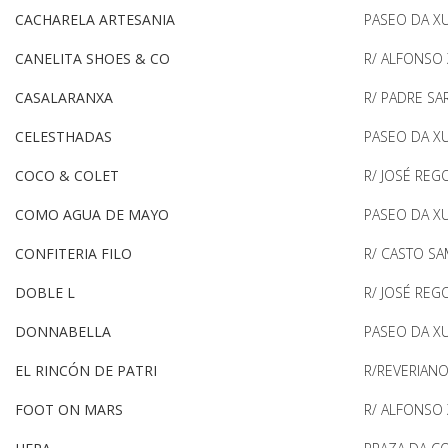
CACHARELA ARTESANIA
PASEO DA X
CANELITA SHOES & CO
R/ ALFONSO X
CASALARANXA
R/ PADRE S
CELESTHADAS
PASEO DA X
COCO & COLET
R/ JOSÉ REG
COMO AGUA DE MAYO
PASEO DA X
CONFITERIA FILO
R/ CASTO S
DOBLE L
R/ JOSÉ REG
DONNABELLA
PASEO DA X
EL RINCÓN DE PATRI
R/REVERIAN
FOOT ON MARS
R/ ALFONSO X