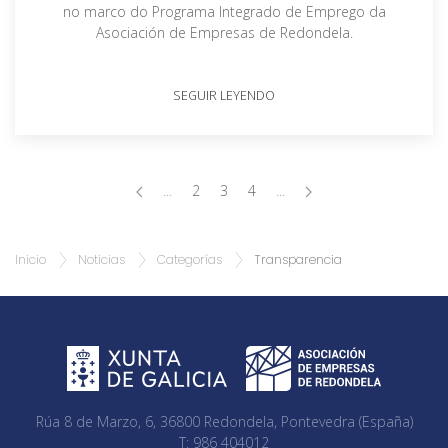
no marco do Programa Integrado de Emprego da
Asociación de Empresas de Redondela.
SEGUIR LEYENDO
...
2
3
4
...
Inicio
Noticias
Categorías
Transparencia
Rúa 8 de Marzo, 6, 36800 Redondela, Pontevedra (España)
T: 986 404012