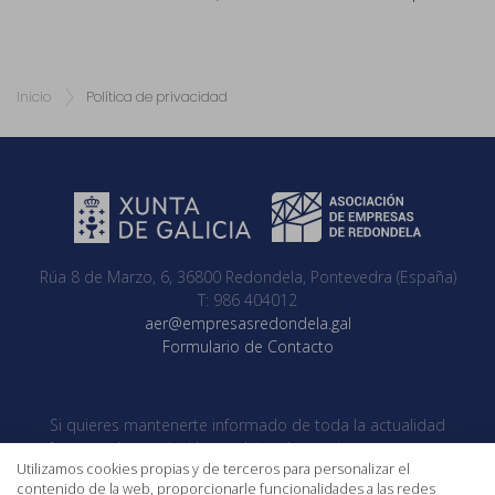
Inicio
Política de privacidad
Rúa 8 de Marzo, 6, 36800 Redondela, Pontevedra (España)
T: 986 404012
aer@empresasredondela.gal
Formulario de Contacto
Si quieres mantenerte informado de toda la actualidad
referente a la asociación no dejes de seguirnos en nuestras
Utilizamos cookies propias y de terceros para personalizar el
redes sociales
contenido de la web, proporcionarle funcionalidades a las redes