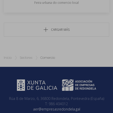
Feira urbana do comercio local
CARGAR MÁS
Inicio
Sectores
Comercio
Rúa 8 de Marzo, 6, 36800 Redondela, Pontevedra (España)
T: 986 404012
aer@empresasredondela.gal