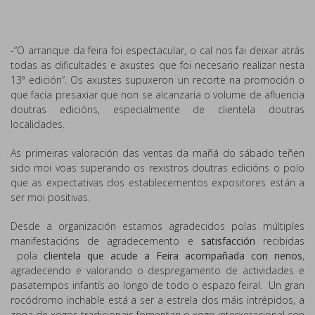
-“O arranque da feira foi espectacular, o cal nos fai deixar atrás
todas as dificultades e axustes que foi necesario realizar nesta
13ª edición”. Os axustes supuxeron un recorte na promoción o
que facía presaxiar que non se alcanzaría o volume de afluencia
doutras edicións, especialmente de clientela doutras
localidades.
As primeiras valoración das ventas da mañá do sábado teñen
sido moi voas superando os rexistros doutras edicións o polo
que as expectativas dos establecementos expositores están a
ser moi positivas.
Desde a organización estamos agradecidos polas múltiples
manifestacións de agradecemento e
satisfacción
recibidas
pola
clientela que acude a Feira acompañada con nenos
,
agradecendo e valorando o despregamento de actividades e
pasatempos infantís ao longo de todo o espazo feiral. Un gran
rocódromo inchable está a ser a estrela dos máis intrépidos, a
zona de xogos tradicionais fomentan o xogo interxeracional con